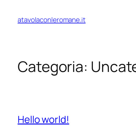
Vai
al
atavolaconleromane.it
contenuto
Categoria:
Uncat
Hello world!